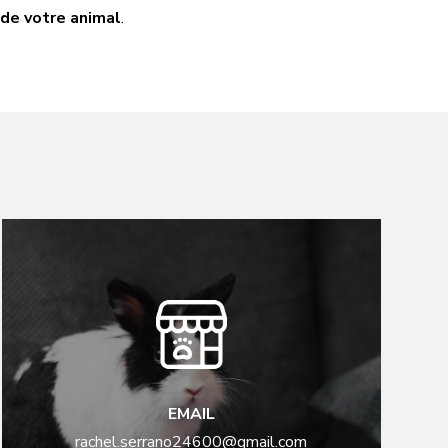
 de votre animal
.
EMAIL
rachel.serrano24600@gmail.com