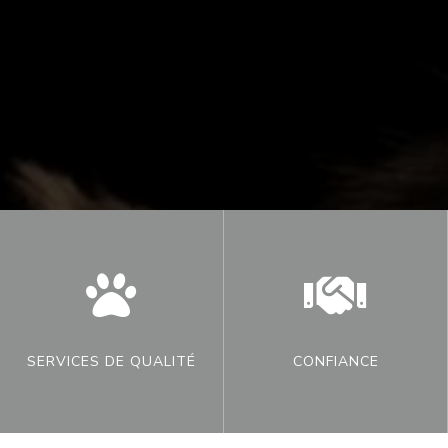


SERVICES DE QUALITÉ
CONFIANCE