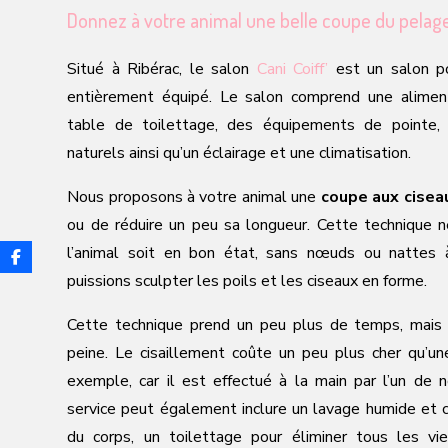
Donnez à votre animal une belle coupe du pelag
Situé à Ribérac, le salon
Cani Coiff’
est un salon p
entièrement équipé. Le salon comprend une alimen
table de toilettage, des équipements de pointe,
naturels ainsi qu’un éclairage et une climatisation.
Nous proposons à votre animal une
coupe aux cisea
ou de réduire un peu sa longueur. Cette technique 
l’animal soit en bon état, sans nœuds ou nattes à 
puissions sculpter les poils et les ciseaux en forme.
Cette technique prend un peu plus de temps, mais 
peine. Le cisaillement coûte un peu plus cher qu’un
exemple, car il est effectué à la main par l’un de 
service peut également inclure un lavage humide et
du corps, un toilettage pour éliminer tous les vi