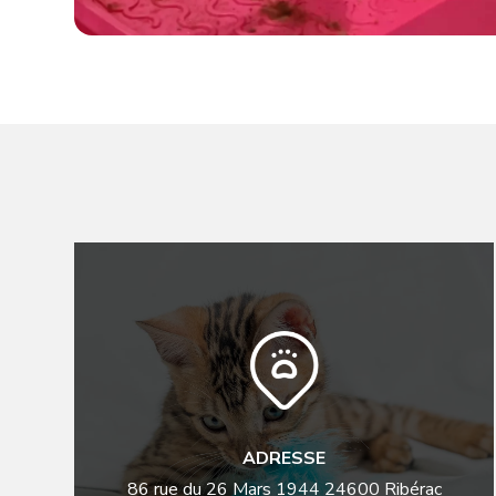
ADRESSE
86 rue du 26 Mars 1944
24600
Ribérac